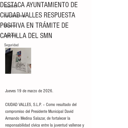
DESTACA AYUNTAMIENTO DE
Huasteca
CIUDAD VALLES RESPUESTA
San Luis Potosí
POSITIVA EN TRÁMITE DE
Nacional
CARTILLA DEL SMN
Deportes
Seguridad
Jueves 19 de marzo de 2026.
CIUDAD VALLES, S.L.P. – Como resultado del 
compromiso del Presidente Municipal David 
Armando Medina Salazar, de fortalecer la 
responsabilidad cívica entre la juventud vallense y 