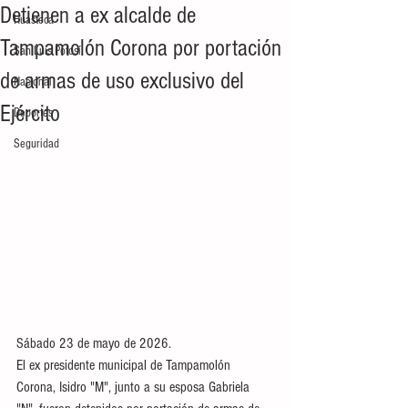
Detienen a ex alcalde de
Huasteca
Tampamolón Corona por portación
San Luis Potosí
de armas de uso exclusivo del
Nacional
Ejército
Deportes
Seguridad
Sábado 23 de mayo de 2026.
El ex presidente municipal de Tampamolón 
Corona, Isidro "M", junto a su esposa Gabriela 