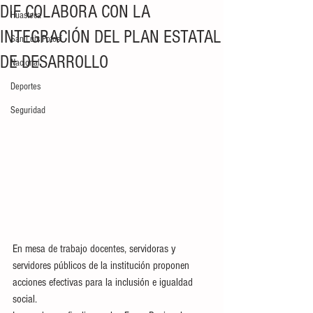
DIF COLABORA CON LA
Huasteca
INTEGRACIÓN DEL PLAN ESTATAL
San Luis Potosí
DE DESARROLLO
Nacional
Deportes
Seguridad
En mesa de trabajo docentes, servidoras y 
servidores públicos de la institución proponen 
acciones efectivas para la inclusión e igualdad 
social. 