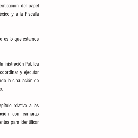
enticación del papel 
ico y a la Fiscalía 
so es lo que estamos 
inistración Pública 
oordinar y ejecutar 
o la circulación de 
o.
tulo relativo a las 
ación con cámaras 
tas para identificar 