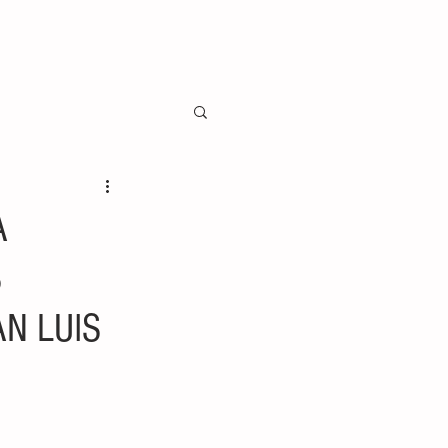
A
S
N LUIS