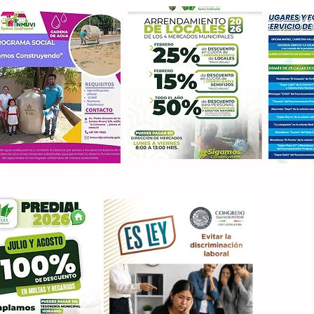
Con M