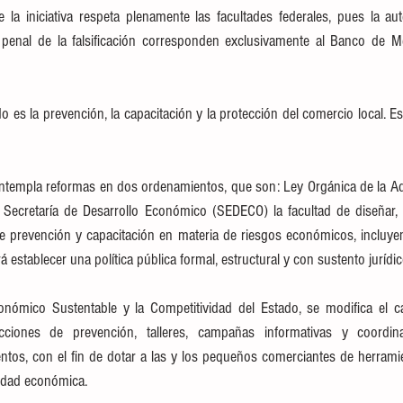
 la iniciativa respeta plenamente las facultades federales, pues la aut
enal de la falsificación corresponden exclusivamente al Banco de Méx
 es la prevención, la capacitación y la protección del comercio local. E
ontempla reformas en dos ordenamientos, que son: Ley Orgánica de la Adm
 Secretaría de Desarrollo Económico (SEDECO) la facultad de diseñar, c
prevención y capacitación en materia de riesgos económicos, incluyend
irá establecer una política pública formal, estructural y con sustento jurídic
nómico Sustentable y la Competitividad del Estado, se modifica el capí
ciones de prevención, talleres, campañas informativas y coordin
tos, con el fin de dotar a las y los pequeños comerciantes de herramien
vidad económica.