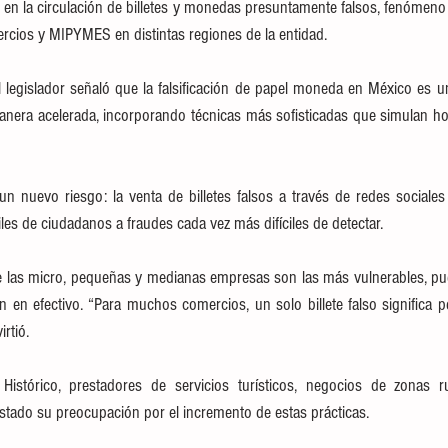
to en la circulación de billetes y monedas presuntamente falsos, fenómeno
rcios y MIPYMES en distintas regiones de la entidad.
l legislador señaló que la falsificación de papel moneda en México es u
nera acelerada, incorporando técnicas más sofisticadas que simulan hol
n nuevo riesgo: la venta de billetes falsos a través de redes sociale
les de ciudadanos a fraudes cada vez más difíciles de detectar.
e las micro, pequeñas y medianas empresas son las más vulnerables, pue
n en efectivo. “Para muchos comercios, un solo billete falso significa p
rtió. 
istórico, prestadores de servicios turísticos, negocios de zonas ru
stado su preocupación por el incremento de estas prácticas.