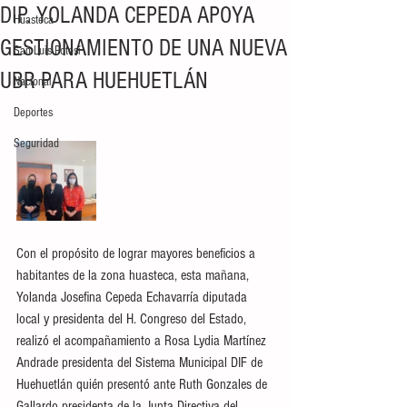
DIP. YOLANDA CEPEDA APOYA
Huasteca
GESTIONAMIENTO DE UNA NUEVA
San Luis Potosí
UBR PARA HUEHUETLÁN
Nacional
Deportes
Seguridad
Con el propósito de lograr mayores beneficios a 
habitantes de la zona huasteca, esta mañana, 
Yolanda Josefina Cepeda Echavarría diputada 
local y presidenta del H. Congreso del Estado, 
realizó el acompañamiento a Rosa Lydia Martínez 
Andrade presidenta del Sistema Municipal DIF de 
Huehuetlán quién presentó ante Ruth Gonzales de 
Gallardo presidenta de la Junta Directiva del 