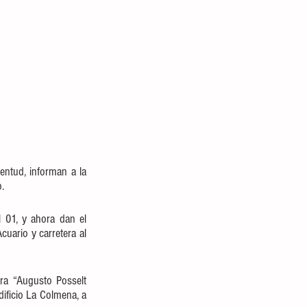
entud, informan a la 
.
l 01, y ahora dan el 
uario y carretera al 
ra “Augusto Posselt 
ificio La Colmena, a 