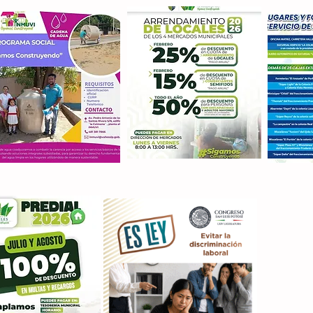
Con M