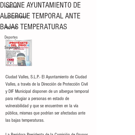
DISPONE AYUNTAMIENTO DE
Huasteca
ALBERGUE TEMPORAL ANTE
San Luis Potosí
BAJAS TEMPERATURAS
Nacional
Deportes
Seguridad
Ciudad Valles, S.L.P.- El Ayuntamiento de Ciudad 
Valles, a través de la Dirección de Protección Civil 
y DIF Municipal disponen de un albergue temporal 
para refugiar a personas en estado de 
vulnerabilidad y que se encuentren en la vía 
pública, mismas que podrían ser afectadas ante 
las bajas temperaturas.
La Regidora Presidenta de la Comisión de Grupos 