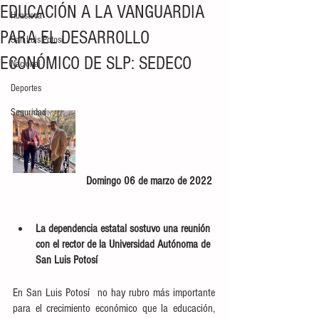
EDUCACIÓN A LA VANGUARDIA
Huasteca
PARA EL DESARROLLO
San Luis Potosí
ECONÓMICO DE SLP: SEDECO
Nacional
Deportes
Seguridad
Domingo 06 de marzo de 2022 
La dependencia estatal sostuvo una reunión 
con el rector de la Universidad Autónoma de 
San Luis Potosí
En San Luis Potosí  no hay rubro más importante 
para el crecimiento económico que la educación, 