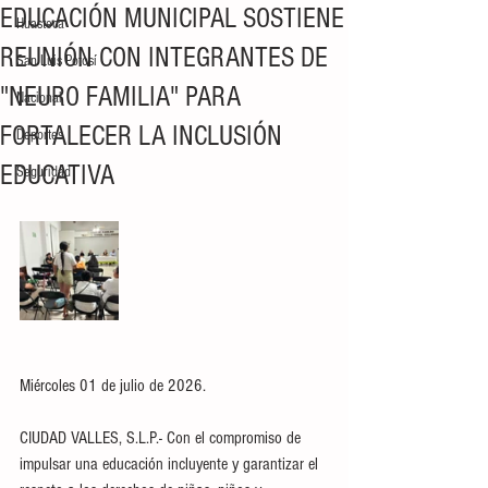
EDUCACIÓN MUNICIPAL SOSTIENE
Huasteca
REUNIÓN CON INTEGRANTES DE
San Luis Potosí
"NEURO FAMILIA" PARA
Nacional
FORTALECER LA INCLUSIÓN
Deportes
EDUCATIVA
Seguridad
Miércoles 01 de julio de 2026.
CIUDAD VALLES, S.L.P.- Con el compromiso de 
impulsar una educación incluyente y garantizar el 