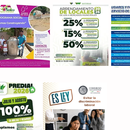
Con M