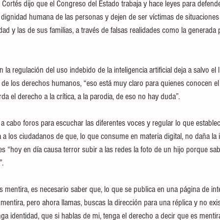
Cortés dijo que el Congreso del Estado trabaja y hace leyes para defender
y dignidad humana de las personas y dejen de ser víctimas de situaciones 
dad y las de sus familias, a través de falsas realidades como la generada po
la regulación del uso indebido de la inteligencia artificial deja a salvo el li
a de los derechos humanos, “eso está muy claro para quienes conocen el 
a el derecho a la crítica, a la parodia, de eso no hay duda”.
a cabo foros para escuchar las diferentes voces y regular lo que establece
za a los ciudadanos de que, lo que consume en materia digital, no daña la
es “hoy en día causa terror subir a las redes la foto de un hijo porque 
. 
s mentira, es necesario saber que, lo que se publica en una página de inte
entira, pero ahora llamas, buscas la dirección para una réplica y no exis
nga identidad, que si hablas de mi, tenga el derecho a decir que es menti