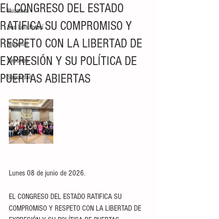
EL CONGRESO DEL ESTADO
Huasteca
RATIFICA SU COMPROMISO Y
San Luis Potosí
RESPETO CON LA LIBERTAD DE
Nacional
EXPRESIÓN Y SU POLÍTICA DE
Deportes
PUERTAS ABIERTAS
Seguridad
Lunes 08 de junio de 2026.
EL CONGRESO DEL ESTADO RATIFICA SU 
COMPROMISO Y RESPETO CON LA LIBERTAD DE 