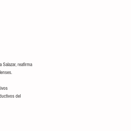
 Salazar, reafirma 
lenses. 
ivos 
uctivos del 