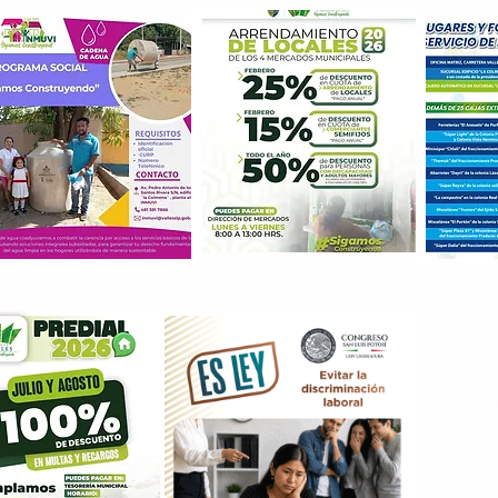
Con M