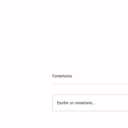
Comentarios
Escribir un comentario...
AYUNTAMIENTO CELEBRARÁ A
MAMÁS DE CIUDAD VALLES CON