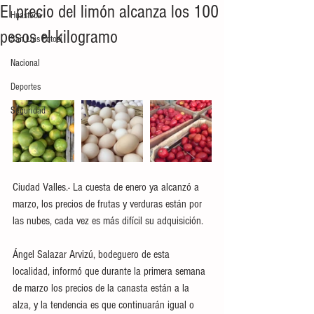
El precio del limón alcanza los 100
Huasteca
pesos el kilogramo
San Luis Potosí
Nacional
Deportes
Seguridad
Ciudad Valles.- La cuesta de enero ya alcanzó a 
marzo, los precios de frutas y verduras están por 
las nubes, cada vez es más difícil su adquisición. 
Ángel Salazar Arvizú, bodeguero de esta 
localidad, informó que durante la primera semana 
de marzo los precios de la canasta están a la 
alza, y la tendencia es que continuarán igual o 