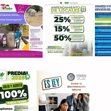
Con M