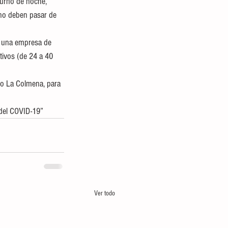
turno de noche, 
 no deben pasar de 
n una empresa de 
tivos (de 24 a 40 
cio La Colmena, para 
 del COVID-19”
Ver todo