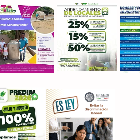
Con M