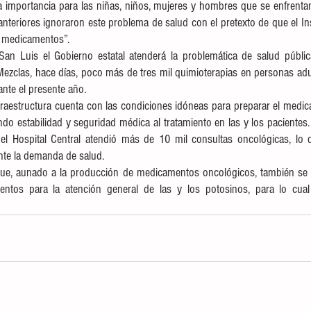
 importancia para las niñas, niños, mujeres y hombres que se enfrentan
anteriores ignoraron este problema de salud con el pretexto de que el Ins
s medicamentos”. 
n Luis el Gobierno estatal atenderá la problemática de salud pública
Mezclas, hace días, poco más de tres mil quimioterapias en personas adul
nte el presente año. 
fraestructura cuenta con las condiciones idóneas para preparar el medic
ando estabilidad y seguridad médica al tratamiento en las y los pacientes.
el Hospital Central atendió más de 10 mil consultas oncológicas, lo 
ante la demanda de salud. 
que, aunado a la producción de medicamentos oncológicos, también se pr
entos para la atención general de las y los potosinos, para lo cual