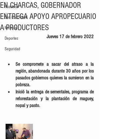
EN CHARCAS, GOBERNADOR
Huasteca
ENTREGA APOYO APROPECUARIO
San Luis Potosí
A PRODUCTORES
Nacional
Jueves 17 de febrero 2022
Deportes
Seguridad
Se compromete a sacar del atraso a la 
región, abandonada durante 30 años por los 
pasados gobiernos quienes la sumieron en la 
pobreza. 
Inició la entrega de sementales, programa de 
reforestación y la plantación de maguey, 
nopal y pasto. 