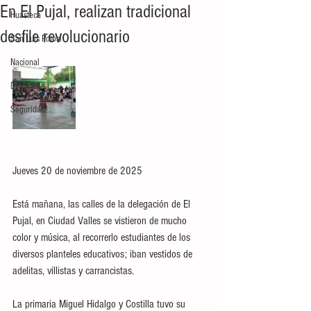
En El Pujal, realizan tradicional
Huasteca
desfile revolucionario
San Luis Potosí
Nacional
Deportes
Seguridad
Jueves 20 de noviembre de 2025
Está mañana, las calles de la delegación de El 
Pujal, en Ciudad Valles se vistieron de mucho 
color y música, al recorrerlo estudiantes de los 
diversos planteles educativos; iban vestidos de 
adelitas, villistas y carrancistas. 
La primaria Miguel Hidalgo y Costilla tuvo su 