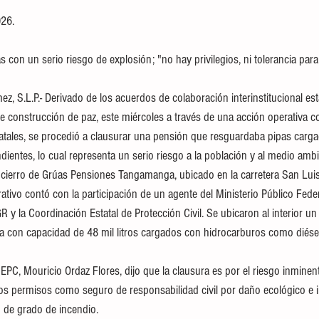
26. 
as con un serio riesgo de explosión; "no hay privilegios, ni tolerancia par
, S.L.P.- Derivado de los acuerdos de colaboración interinstitucional est
e construcción de paz, este miércoles a través de una acción operativa co
tatales, se procedió a clausurar una pensión que resguardaba pipas carg
ientes, lo cual representa un serio riesgo a la población y al medio ambi
encierro de Grúas Pensiones Tangamanga, ubicado en la carretera San Luis
tivo contó con la participación de un agente del Ministerio Público Fede
R y la Coordinación Estatal de Protección Civil. Se ubicaron al interior un 
 con capacidad de 48 mil litros cargados con hidrocarburos como diésel
a CEPC, Mouricio Ordaz Flores, dijo que la clausura es por el riesgo inminen
os permisos como seguro de responsabilidad civil por daño ecológico e i
o de grado de incendio. 