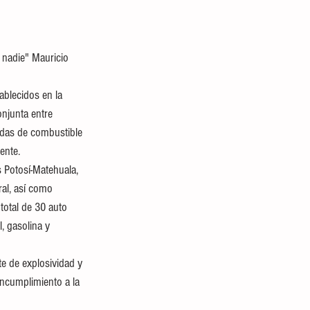
a nadie" Mauricio 
ablecidos en la 
njunta entre 
adas de combustible 
ente.
 Potosí-Matehuala, 
ral, así como 
total de 30 auto 
, gasolina y 
te de explosividad y 
ncumplimiento a la 