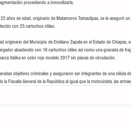
agmentación procediendo a inmovilizarla.
 22 años de edad, originario de Matamoros Tamaulipas, se le aseguró un 
ecido con 25 cartuchos útiles.
ad originario del Municipio de Emiliano Zapata en el Estado de Chiapas, s
argador abastecido con 16 cartuchos útiles así como una granada de fra
arca Italika en color rojo modelo 2017 sin placas de circulación.
radas objetivos crimínales y aseguraron ser integrantes de una célula del
e la Fiscalía General de la República al igual que la motocicleta, las armas