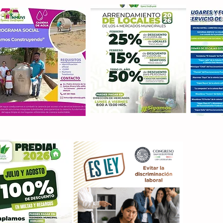
Con M