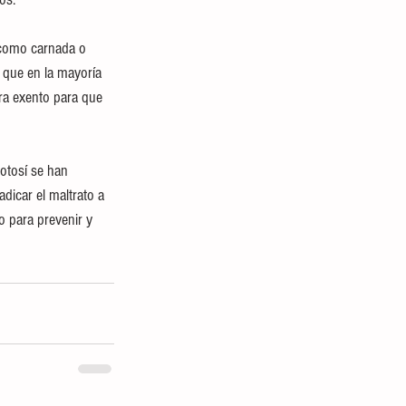
e como carnada o 
 que en la mayoría 
ra exento para que 
otosí se han 
dicar el maltrato a 
o para prevenir y 