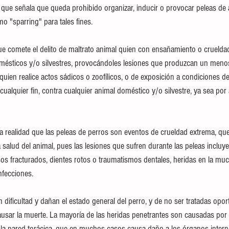
 que señala que queda prohibido organizar, inducir o provocar peleas de 
mo "sparring" para tales fines. 
ue comete el delito de maltrato animal quien con ensañamiento o crueldad
ésticos y/o silvestres, provocándoles lesiones que produzcan un menosc
quien realice actos sádicos o zoofílicos, o de exposición a condiciones d
cualquier fin, contra cualquier animal doméstico y/o silvestre, ya sea por 
realidad que las peleas de perros son eventos de crueldad extrema, que 
a salud del animal, pues las lesiones que sufren durante las peleas incluy
s fracturados, dientes rotos o traumatismos dentales, heridas en la muc
nfecciones. 
n dificultad y dañan el estado general del perro, y de no ser tratadas opor
sar la muerte. La mayoría de las heridas penetrantes son causadas por
la pared torácica, que en muchos casos causa daño a los órganos intern