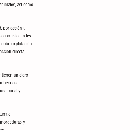
animales, así como 
, por acción u 
abo físico, o les 
e sobreexplotación 
acción directa, 
tienen un claro 
en heridas 
osa bucal y 
tuna o 
 mordeduras y 
os. 