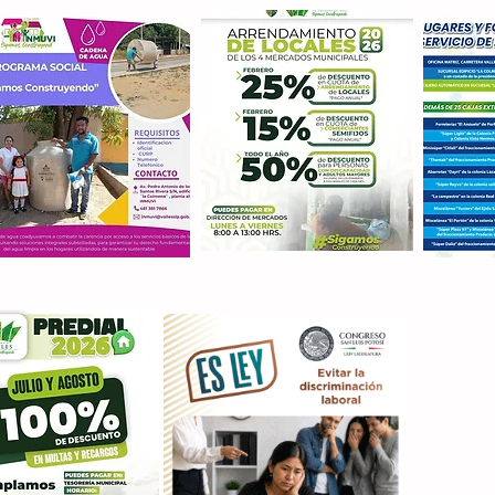
Con M