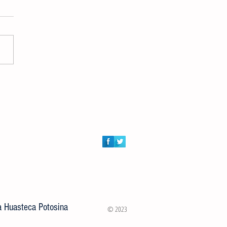
an y liberan a familia de pecaríes
diaciones de la Secundaria No 2
o Gómez Castillo
la Huasteca Potosina
© 2023