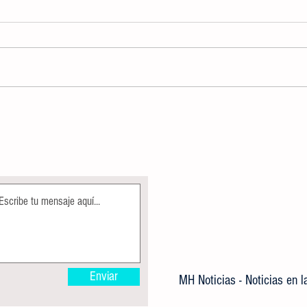
FISCALÍA POTOSINA CUMPLIMENTA
Rescat
ORDEN DE APREHENSIÓN CONTRA
a inme
TRES SEÑALADOS POR ROBO EN LA
Dustan
HUASTECA
Enviar
MH Noticias - Noticias en 