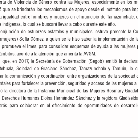
lerta de Violencia de Género contra las Mujeres, especialmente en los m
gó que se brindarán los mecanismos de apoyo desde el Instituto para imp
 igualdad entre hombres y mujeres en el municipio de Tamazunchale, dir
indígenas, lo cual se buscará llevar a cabo durante este año.
njunción de esfuerzos estatales y municipales, estuvo presente la Cons
nmujeres) Sofía Gómez, a quien se le hizo saber la implementación de la
 promueve el Imes, para consolidar esquemas de ayuda a las mujeres p
 ámbitos, acorde a la atención que amerita la AVGM. 
ó que, en 2017, la Secretaría de Gobernación (Segob) emitió la declara
Matehuala, Soledad de Graciano Sánchez, Tamazunchale y Tamuín, lo cu
r la comunicación y coordinación entre organizaciones de la sociedad ci
tales para fortalecer la prevención, seguridad y acceso de las mujeres a la
ió la directora de la Instancia Municipal de las Mujeres Rosmary Guadal
 Derechos Humanos Eloina Hernández Sánchez y la regidora Gladiselda
rés para colaborar en el ofrecimiento de oportunidades de desarroll