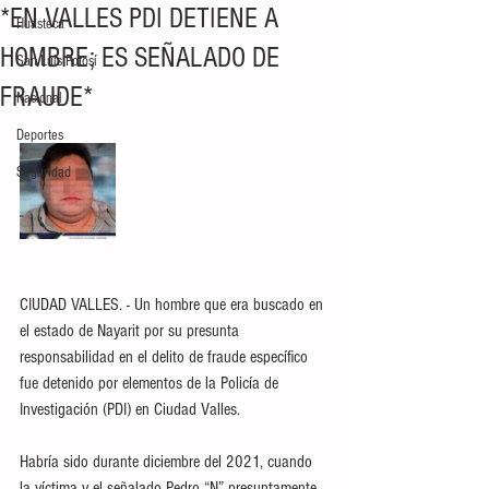
*EN VALLES PDI DETIENE A
Huasteca
HOMBRE; ES SEÑALADO DE
San Luis Potosí
FRAUDE*
Nacional
Deportes
Seguridad
CIUDAD VALLES. - Un hombre que era buscado en 
el estado de Nayarit por su presunta 
responsabilidad en el delito de fraude específico 
fue detenido por elementos de la Policía de 
Investigación (PDI) en Ciudad Valles.
Habría sido durante diciembre del 2021, cuando 
la víctima y el señalado Pedro “N” presuntamente 