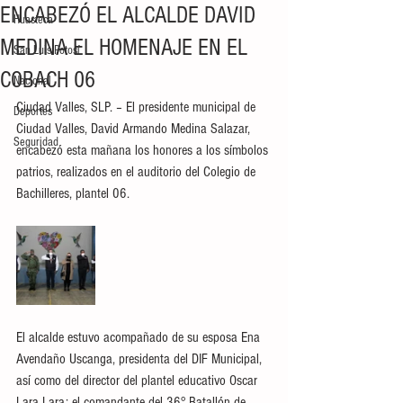
ENCABEZÓ EL ALCALDE DAVID
Huasteca
MEDINA EL HOMENAJE EN EL
San Luis Potosí
COBACH 06
Nacional
Ciudad Valles, SLP. – El presidente municipal de 
Deportes
Ciudad Valles, David Armando Medina Salazar, 
Seguridad
encabezó esta mañana los honores a los símbolos 
patrios, realizados en el auditorio del Colegio de 
Bachilleres, plantel 06.
El alcalde estuvo acompañado de su esposa Ena 
Avendaño Uscanga, presidenta del DIF Municipal, 
así como del director del plantel educativo Oscar 
Lara Lara; el comandante del 36° Batallón de 