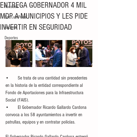
ENTREGA GOBERNADOR 4 MIL
Huasteca
MDP A MUNICIPIOS Y LES PIDE
San Luis Potosí
INVERTIR EN SEGURIDAD
Nacional
Deportes
Seguridad
•	Se trata de una cantidad sin precedentes 
en la historia de la entidad correspondiente al 
Fondo de Aportaciones para la Infraestructura 
Social (FAIS).
•	El Gobernador Ricardo Gallardo Cardona 
convoca a los 58 ayuntamientos a invertir en 
patrullas, equipos y en contratar policías. 
El Gobernador Ricardo Gallardo Cardona entregó 