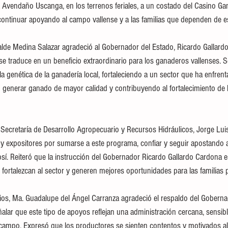
 Avendaño Uscanga, en los terrenos feriales, a un costado del Casino Ga
continuar apoyando al campo vallense y a las familias que dependen de es
alde Medina Salazar agradeció al Gobernador del Estado, Ricardo Gallard
e traduce en un beneficio extraordinario para los ganaderos vallenses. S
la genética de la ganadería local, fortaleciendo a un sector que ha enfrent
lo generar ganado de mayor calidad y contribuyendo al fortalecimiento de 
 la Secretaría de Desarrollo Agropecuario y Recursos Hidráulicos, Jorge Luis
y expositores por sumarse a este programa, confiar y seguir apostando al
sí. Reiteró que la instrucción del Gobernador Ricardo Gallardo Cardona e
 fortalezcan al sector y generen mejores oportunidades para las familias 
ios, Ma. Guadalupe del Ángel Carranza agradeció el respaldo del Gobernad
eñalar que este tipo de apoyos reflejan una administración cercana, sensi
 campo. Expresó que los productores se sienten contentos y motivados al