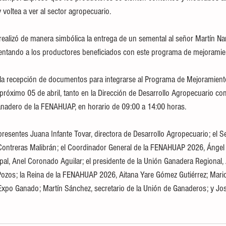
voltea a ver al sector agropecuario.
realizó de manera simbólica la entrega de un semental al señor Martín Nar
sentando a los productores beneficiados con este programa de mejoramie
la recepción de documentos para integrarse al Programa de Mejoramient
 próximo 05 de abril, tanto en la Dirección de Desarrollo Agropecuario co
anadero de la FENAHUAP, en horario de 09:00 a 14:00 horas.
resentes Juana Infante Tovar, directora de Desarrollo Agropecuario; el Se
Contreras Malibrán; el Coordinador General de la FENAHUAP 2026, Ángel 
ipal, Anel Coronado Aguilar; el presidente de la Unión Ganadera Regional,
ozos; la Reina de la FENAHUAP 2026, Aitana Yare Gómez Gutiérrez; Mario
Expo Ganado; Martín Sánchez, secretario de la Unión de Ganaderos; y Jo