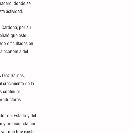
nadero, donde se 
ta actividad.
o Cardona, por su 
eñaló que este 
ado dificultades en 
la economía del 
 Díaz Salinas, 
 crecimiento de la 
s continuar 
productoras.
or del Estado y del 
ble y preocupada por 
 ver que hoy existe 