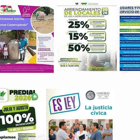
Con M