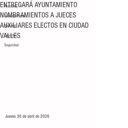
ENTREGARÁ AYUNTAMIENTO
Huasteca
NOMBRAMIENTOS A JUECES
San Luis Potosí
AUXILIARES ELECTOS EN CIUDAD
Nacional
VALLES
Deportes
Seguridad
Jueves 30 de abril de 2026