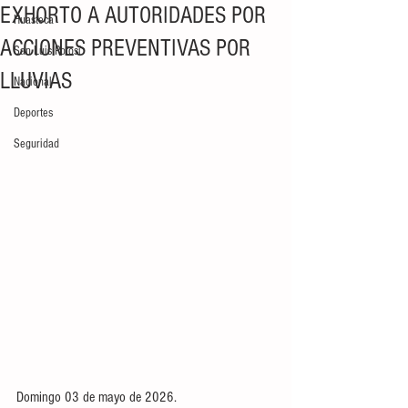
EXHORTO A AUTORIDADES POR
Huasteca
ACCIONES PREVENTIVAS POR
San Luis Potosí
LLUVIAS
Nacional
Deportes
Seguridad
Domingo 03 de mayo de 2026. 