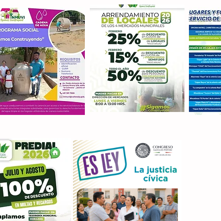
Con M