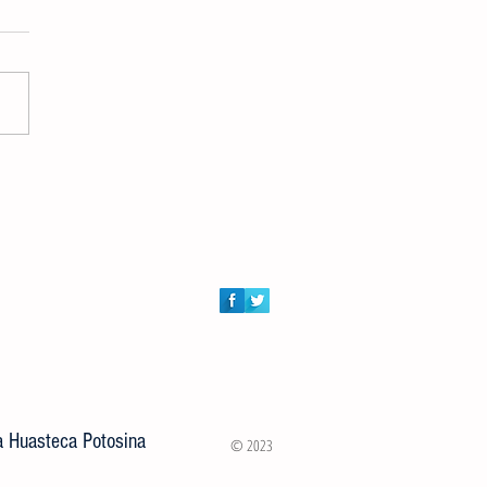
ión de Atención al Campo y
ía Municipal entregaron 100
s a rancherías de Ciudad Valles
la Huasteca Potosina
© 2023