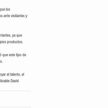
que los 
 ante visitantes y 
tantes, ya que 
pios productos. 
ó que este tipo de 
o.
r el talento, el 
Alcalde David 