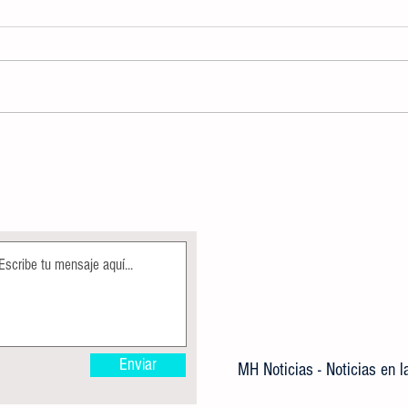
ALBERCA OLÍMPICA MUNICIPAL
Direcc
PERMANECE EN MANTENIMIENTO
Ecolog
COMO PARTE DE LAS ACCIONES DE
árbole
MEJORA
Enviar
MH Noticias - Noticias en 