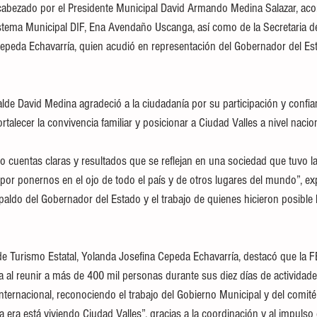
encabezado por el Presidente Municipal David Armando Medina Salazar, a
stema Municipal DIF, Ena Avendaño Uscanga, así como de la Secretaria d
epeda Echavarría, quien acudió en representación del Gobernador del Est
alde David Medina agradeció a la ciudadanía por su participación y confi
rtalecer la convivencia familiar y posicionar a Ciudad Valles a nivel nacion
 cuentas claras y resultados que se reflejan en una sociedad que tuvo l
s por ponernos en el ojo de todo el país y de otros lugares del mundo”, expr
aldo del Gobernador del Estado y el trabajo de quienes hicieron posible l
a de Turismo Estatal, Yolanda Josefina Cepeda Echavarría, destacó que l
a al reunir a más de 400 mil personas durante sus diez días de actividad
e internacional, reconociendo el trabajo del Gobierno Municipal y del comité
era está viviendo Ciudad Valles”, gracias a la coordinación y al impulso