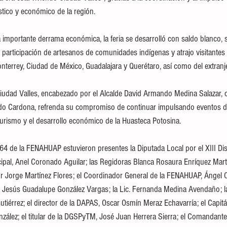
ístico y económico de la región.
importante derrama económica, la feria se desarrolló con saldo blanco, 
 participación de artesanos de comunidades indígenas y atrajo visitantes 
terrey, Ciudad de México, Guadalajara y Querétaro, así como del extranj
iudad Valles, encabezado por el Alcalde David Armando Medina Salazar, c
do Cardona, refrenda su compromiso de continuar impulsando eventos de
l turismo y el desarrollo económico de la Huasteca Potosina.
 64 de la FENAHUAP estuvieron presentes la Diputada Local por el XIII Dis
cipal, Anel Coronado Aguilar; las Regidoras Blanca Rosaura Enríquez Mart
r Jorge Martínez Flores; el Coordinador General de la FENAHUAP, Ángel Or
Jesús Guadalupe González Vargas; la Lic. Fernanda Medina Avendaño; l
tiérrez; el director de la DAPAS, Oscar Osmín Meraz Echavarría; el Capit
nzález; el titular de la DGSPyTM, José Juan Herrera Sierra; el Comandante 