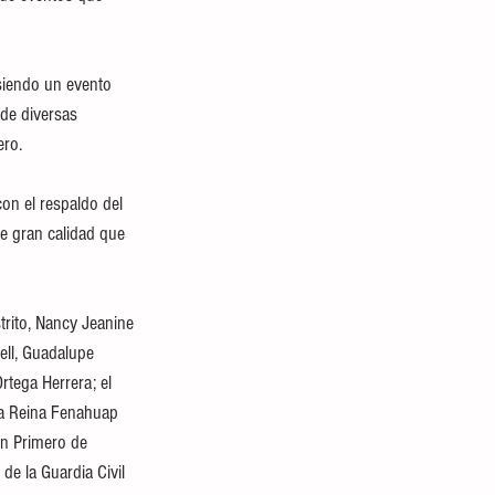
siendo un evento 
de diversas 
ero.
on el respaldo del 
 gran calidad que 
trito, Nancy Jeanine 
ell, Guadalupe 
tega Herrera; el 
a Reina Fenahuap 
án Primero de 
de la Guardia Civil 