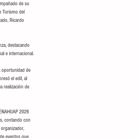
compañado de su 
e Turismo del 
ado, Ricardo 
anza, destacando 
al e internacional.
a oportunidad de 
esó el edil, al 
a realización de 
a FENAHUAP 2026 
es, contando con 
 organizador, 
 de eventos que 