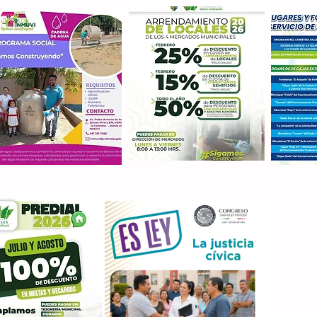
Con M