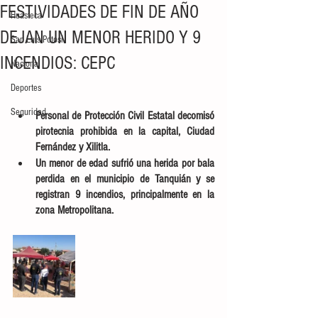
FESTIVIDADES DE FIN DE AÑO
Huasteca
DEJAN UN MENOR HERIDO Y 9
San Luis Potosí
INCENDIOS: CEPC
Nacional
Deportes
Seguridad
Personal de Protección Civil Estatal decomisó 
pirotecnia prohibida en la capital, Ciudad 
Fernández y Xilitla. 
Un menor de edad sufrió una herida por bala 
perdida en el municipio de Tanquián y se 
registran 9 incendios, principalmente en la 
zona Metropolitana. 