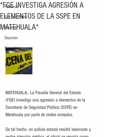
*FGE INVESTIGA AGRESIÓN A
Huasteca
ELEMENTOS DE LA SSPE EN
San Luis Potosí
MATEHUALA*
Nacional
Deportes
Seguridad
MATEHUALA.- La Fiscalía General del Estado 
(FGE) investiga una agresión a elementos de la 
Secretaría de Seguridad Pública (SSPE) en 
Matehuala por parte de civiles armados. 
De tal hecho, un policía estatal resultó lesionado y 
recibe atención médica; el oficial se reporta como 