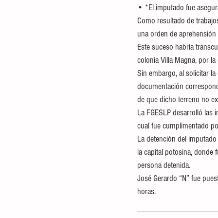
• *El imputado fue asegur
Como resultado de trabajos
una orden de aprehensión e
Este suceso habría transcu
colonia Villa Magna, por la
Sin embargo, al solicitar la
documentación correspondie
de que dicho terreno no exi
La FGESLP desarrolló las i
cual fue cumplimentado por
La detención del imputado 
la capital potosina, donde
persona detenida.
José Gerardo “N” fue puesto
horas.