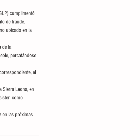
GESLP) cumplimentó 
to de fraude.
no ubicado en la 
 de la 
ueble, percatándose 
correspondiente, el 
a Sierra Leona, en 
asisten como 
ca en las próximas 