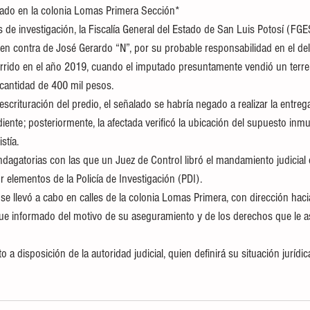
ado en la colonia Lomas Primera Sección*
 de investigación, la Fiscalía General del Estado de San Luis Potosí (F
n contra de José Gerardo “N”, por su probable responsabilidad en el deli
rrido en el año 2019, cuando el imputado presuntamente vendió un terre
 cantidad de 400 mil pesos.
 escrituración del predio, el señalado se habría negado a realizar la entrega
nte; posteriormente, la afectada verificó la ubicación del supuesto inm
stía.
ndagatorias con las que un Juez de Control libró el mandamiento judicial 
 elementos de la Policía de Investigación (PDI).
se llevó a cabo en calles de la colonia Lomas Primera, con dirección haci
 fue informado del motivo de su aseguramiento y de los derechos que le 
 a disposición de la autoridad judicial, quien definirá su situación jurídi