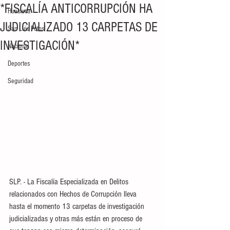
*FISCALÍA ANTICORRUPCIÓN HA
Huasteca
JUDICIALIZADO 13 CARPETAS DE
San Luis Potosí
INVESTIGACIÓN*
Nacional
Deportes
Seguridad
SLP. - La Fiscalía Especializada en Delitos 
relacionados con Hechos de Corrupción lleva 
hasta el momento 13 carpetas de investigación 
judicializadas y otras más están en proceso de 