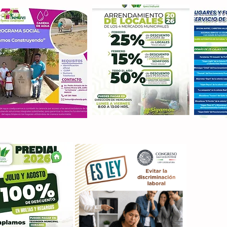
Con M