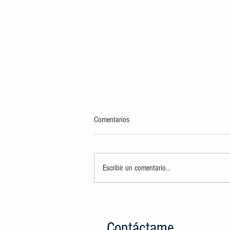
Comentarios
Escribir un comentario...
INCINERA FGR Y SEDENA MÁS DE
TRES TONELADAS 448 KILOS DE
NARCÓTICOS, DECOMISADOS EN LA
Contáctame