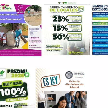
Con M