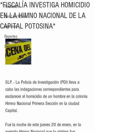
*FISCALÍA INVESTIGA HOMICIDIO
Huasteca
EN LA HIMNO NACIONAL DE LA
San Luis Potosí
CAPITAL POTOSINA*
Nacional
Deportes
Seguridad
SLP. - La Policía de Investigación (PDI) lleva a 
cabo las indagaciones correspondientes para 
esclarecer el homicidio de un hombre en la colonia 
Himno Nacional Primera Sección en la ciudad 
Capital. 
Fue la noche de este jueves 20 de enero, en la 
avenida Himno Nacional que la víctima fue 