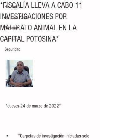
*FISCALÍA LLEVA A CABO 11
Huasteca
INVESTIGACIONES POR
San Luis Potosí
MALTRATO ANIMAL EN LA
Nacional
CAPITAL POTOSINA*
Deportes
Seguridad
*Jueves 24 de marzo de 2022*
•	*Carpetas de investigación iniciadas solo 