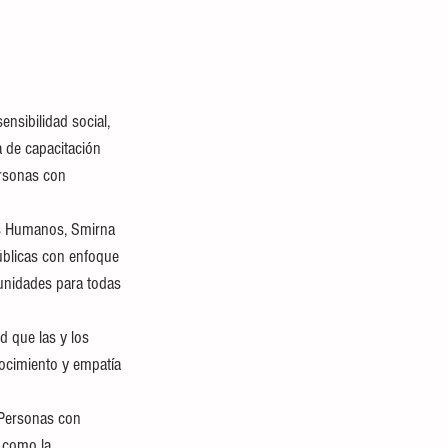
nsibilidad social, 
a de capacitación 
ersonas con 
os Humanos, Smirna 
úblicas con enfoque 
tunidades para todas 
d que las y los 
ocimiento y empatía 
a Personas con 
 como la 