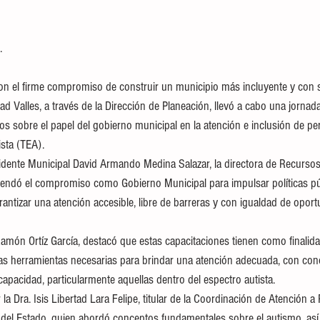
.
 el firme compromiso de construir un municipio más incluyente y con se
d Valles, a través de la Dirección de Planeación, llevó a cabo una jornad
cos sobre el papel del gobierno municipal en la atención e inclusión de p
ista (TEA).
sidente Municipal David Armando Medina Salazar, la directora de Recurs
frendó el compromiso como Gobierno Municipal para impulsar políticas p
rantizar una atención accesible, libre de barreras y con igualdad de opor
Ramón Ortíz García, destacó que estas capacitaciones tienen como finalida
as herramientas necesarias para brindar una atención adecuada, con con
apacidad, particularmente aquellas dentro del espectro autista.
 la Dra. Isis Libertad Lara Felipe, titular de la Coordinación de Atención 
del Estado, quien abordó conceptos fundamentales sobre el autismo, así