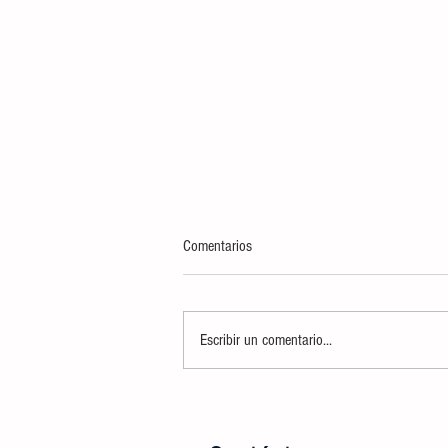
Comentarios
Escribir un comentario...
RECONOCE EL DIP. CUAUHTLI
BADILLO MORENO ACCIONES DEL
GOBIERNO FEDERAL PARA EL