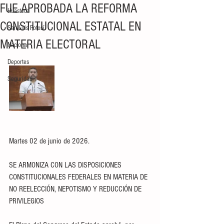
FUE APROBADA LA REFORMA
Huasteca
CONSTITUCIONAL ESTATAL EN
San Luis Potosí
MATERIA ELECTORAL
Nacional
Deportes
Seguridad
Martes 02 de junio de 2026.
SE ARMONIZA CON LAS DISPOSICIONES 
CONSTITUCIONALES FEDERALES EN MATERIA DE 
NO REELECCIÓN, NEPOTISMO Y REDUCCIÓN DE 
PRIVILEGIOS