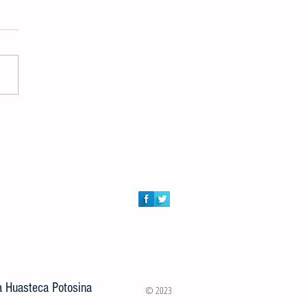
n al conversatorio “Estrategias
recer y Conectar” en Ciudad
la Huasteca Potosina
© 2023