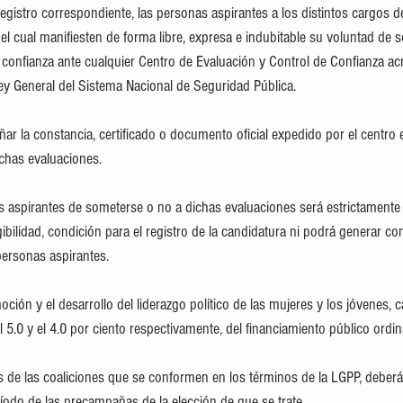
registro correspondiente, las personas aspirantes a los distintos cargos d
el cual manifiesten de forma libre, expresa e indubitable su voluntad de 
 confianza ante cualquier Centro de Evaluación y Control de Confianza acr
Ley General del Sistema Nacional de Seguridad Pública.
 la constancia, certificado o documento oficial expedido por el centro 
dichas evaluaciones.
s aspirantes de someterse o no a dichas evaluaciones será estrictamente 
egibilidad, condición para el registro de la candidatura ni podrá generar co
personas aspirantes.
ción y el desarrollo del liderazgo político de las mujeres y los jóvenes, c
 5.0 y el 4.0 por ciento respectivamente, del financiamiento público ordin
s de las coaliciones que se conformen en los términos de la LGPP, deberá r
eríodo de las precampañas de la elección de que se trate.