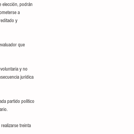
e elección, podrán 
someterse a 
editado y 
evaluador que 
voluntaria y no 
nsecuencia jurídica 
ada partido político 
ario.
ealizarse treinta 