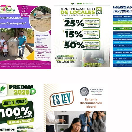
Con M