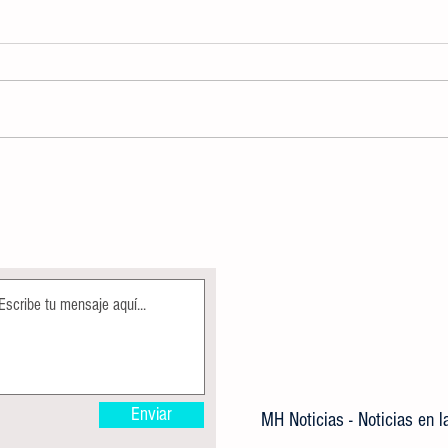
TOMA PROTESTA NUEVO TITULAR DE
Invita
LA COMISIÓN ESTATAL DE
para C
BÚSQUEDA DE PERSONAS
Valles
Enviar
MH Noticias - Noticias en 