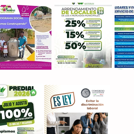
Con M