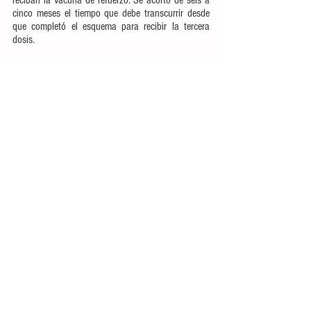
reciban la vacuna de refuerzo. Se acortó de seis a 
cinco meses el tiempo que debe transcurrir desde 
que completó el esquema para recibir la tercera 
dosis.
Con relación a ómicron, señaló que, si bien el 
número de contagios crece rápidamente, las 
hospitalizaciones y defunciones se mantienen 
estables debido a que esta variante genera 
síntomas leves, semejantes a los de otras 
enfermedades respiratorias, como dolor de 
garganta y de cabeza, tos y a veces fiebre. En 
general las personas se restablecen en pocos días 
y solo una minoría requiere hospitalización.
Durante la conferencia de prensa matutina hubo 
transmisión remota a diversos centros de 
vacunación del país donde se aplican las dosis de 
refuerzo a personal del sector educativo.
---oo0oo---
Síguenos en 
Twitter: 
@SSalud_mx