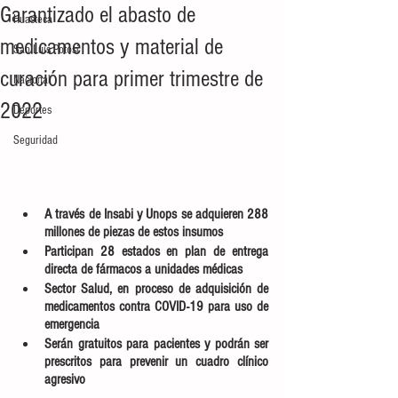
Garantizado el abasto de
Huasteca
medicamentos y material de
San Luis Potosí
curación para primer trimestre de
Nacional
2022
Deportes
Seguridad
A través de Insabi y Unops se adquieren 288 
millones de piezas de estos insumos
Participan 28 estados en plan de entrega 
directa de fármacos a unidades médicas 
Sector Salud, en proceso de adquisición de 
medicamentos contra COVID-19 para uso de 
emergencia
Serán gratuitos para pacientes y podrán ser 
prescritos para prevenir un cuadro clínico 
agresivo