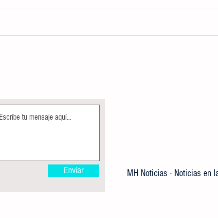
AUTORIDADES DETERMINARÁN USO
CREA
DE DISPOSITIVOS ELECTRÓNICOS,
IMPA
COMO APOYO DENTRO DE LA
GRATU
JORNADA ESCOLAR
Enviar
MH Noticias - Noticias en 