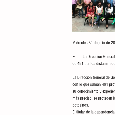
Miércoles 31 de julio de 2
•	La Dirección General de Gobernación informó que para el segundo semestre del 2024 se contará con un padrón 
de 491 peritos dictaminado
La Dirección General de Go
con lo que suman 491 prof
su conocimiento y experienc
más preciso, se protegen l
potosinos.
El titular de la dependenci