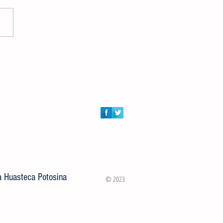
DORES AUDIOVISUALES
RTIRÁN MASTER CLASS
ITA A JÓVENES VALLENSES
la Huasteca Potosina
© 2023