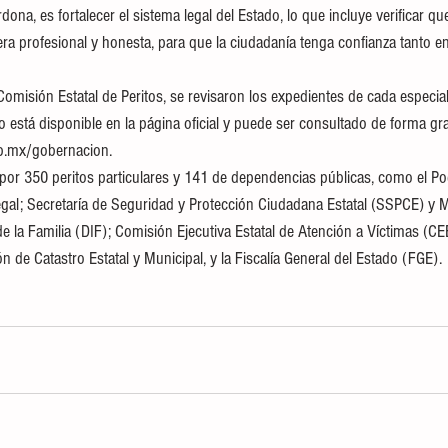
ona, es fortalecer el sistema legal del Estado, lo que incluye verificar que
ra profesional y honesta, para que la ciudadanía tenga confianza tanto en
Comisión Estatal de Peritos, se revisaron los expedientes de cada especiali
io está disponible en la página oficial y puede ser consultado de forma grat
b.mx/gobernacion.
or 350 peritos particulares y 141 de dependencias públicas, como el Pod
gal; Secretaría de Seguridad y Protección Ciudadana Estatal (SSPCE) y M
 de la Familia (DIF); Comisión Ejecutiva Estatal de Atención a Víctimas (C
ón de Catastro Estatal y Municipal, y la Fiscalía General del Estado (FGE).