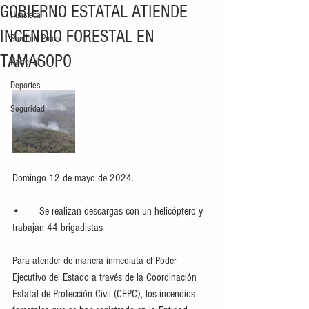
GOBIERNO ESTATAL ATIENDE
Huasteca
INCENDIO FORESTAL EN
San Luis Potosí
TAMASOPO
Nacional
Deportes
Seguridad
Domingo 12 de mayo de 2024.
•       Se realizan descargas con un helicóptero y 
trabajan 44 brigadistas
Para atender de manera inmediata el Poder 
Ejecutivo del Estado a través de la Coordinación 
Estatal de Protección Civil (CEPC), los incendios 