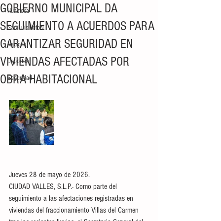
GOBIERNO MUNICIPAL DA
Huasteca
SEGUIMIENTO A ACUERDOS PARA
San Luis Potosí
GARANTIZAR SEGURIDAD EN
Nacional
VIVIENDAS AFECTADAS POR
Deportes
OBRA HABITACIONAL
Seguridad
Jueves 28 de mayo de 2026.
CIUDAD VALLES, S.L.P.- Como parte del 
seguimiento a las afectaciones registradas en 
viviendas del fraccionamiento Villas del Carmen 