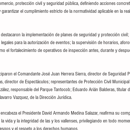
mercio, protección civil y seguridad pública, definiendo acciones concreta
y garantizar el cumplimiento estricto de la normatividad aplicable en la rea
estacaron la implementación de planes de seguridad y protección civil; la
legales para la autorización de eventos; la supervisión de horarios, aforo
omo el fortalecimiento de operativos de inspección antes, durante y despu
iciparon el Comandante José Juan Herrera Sierra, director de Seguridad Pú
s, director de Espectáculos; representantes de Protección Civil Municipal 
ález, responsable del Parque Tantocob; Eduardo Arián Balderas, titular d
avarro Vazquez, de la Dirección Jurídica.
e encabeza el Presidente David Armando Medina Salazar, reafirma su com
 la vida y la integridad de las y los vallenses, privilegiando en todo mome
riesgos y el respeto a los derechos humanos.