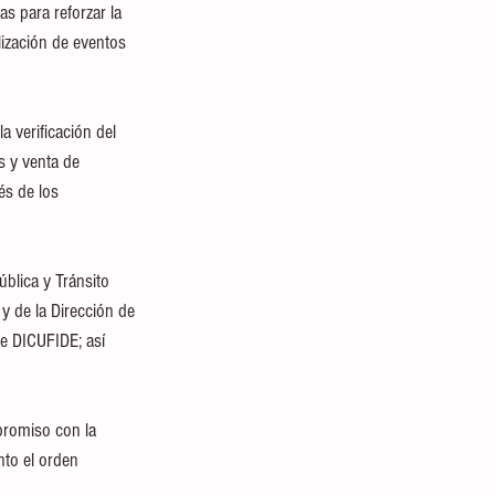
s para reforzar la 
lización de eventos 
 verificación del 
s y venta de 
és de los 
blica y Tránsito 
y de la Dirección de 
e DICUFIDE; así 
promiso con la 
nto el orden 