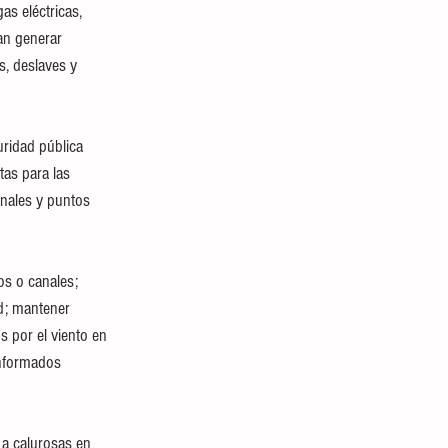
s eléctricas, 
an generar 
, deslaves y 
ridad pública 
tas para las 
anales y puntos 
os o canales; 
d; mantener 
 por el viento en 
informados 
 a calurosas en 