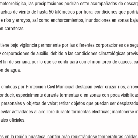
meteorológico, las precipitaciones podrían estar acompañadas de descarga
 rachas de viento de hasta 50 kilómetros por hora, condiciones que podrí
de ríos y arroyos, así como encharcamientos, inundaciones en zonas bajas
en carreteras.
iene bajo vigilancia permanente por las diferentes corporaciones de segu
 y corporaciones de auxilio, debido a las condiciones climatológicas previs
l fin de semana, por lo que se continuará con el monitoreo de cauces, c
ón de agua.
mitidas por Protección Civil Municipal destacan evitar cruzar ríos, arroy
onducir, especialmente durante tormentas o en zonas con poca visibilida
rsonales y objetos de valor; retirar objetos que puedan ser desplazados
 evitar actividades al aire libre durante tormentas eléctricas; mantenerse 
les oficiales.
ias en la región huasteca, continuarán registrándose temperaturas cálidas