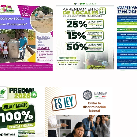
Con M