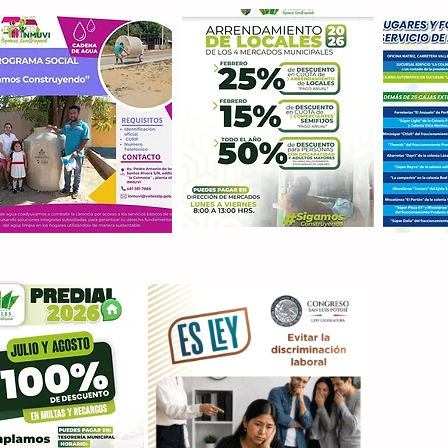
Con M