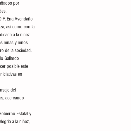
pañados por 
des.
 DIF, Ena Avendaño 
za, así como con la 
icada a la niñez.
as niñas y niños 
ro de la sociedad.
o Gallardo 
cer posible este 
niciativas en 
nsaje del 
as, acercando 
Gobierno Estatal y 
egría a la niñez, 