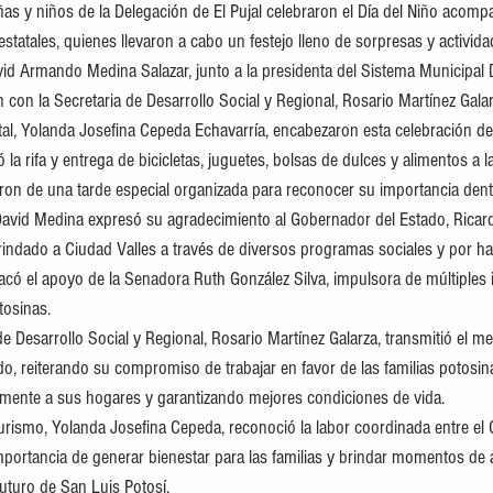
as y niños de la Delegación de El Pujal celebraron el Día del Niño acom
statales, quienes llevaron a cabo un festejo lleno de sorpresas y activida
vid Armando Medina Salazar, junto a la presidenta del Sistema Municipal
con la Secretaria de Desarrollo Social y Regional, Rosario Martínez Galar
tal, Yolanda Josefina Cepeda Echavarría, encabezaron esta celebración ded
ó la rifa y entrega de bicicletas, juguetes, bolsas de dulces y alimentos a l
aron de una tarde especial organizada para reconocer su importancia dent
David Medina expresó su agradecimiento al Gobernador del Estado, Ricard
rindado a Ciudad Valles a través de diversos programas sociales y por ha
acó el apoyo de la Senadora Ruth González Silva, impulsora de múltiples i
tosinas.
 de Desarrollo Social y Regional, Rosario Martínez Galarza, transmitió el me
o, reiterando su compromiso de trabajar en favor de las familias potosin
amente a sus hogares y garantizando mejores condiciones de vida.
Turismo, Yolanda Josefina Cepeda, reconoció la labor coordinada entre el 
portancia de generar bienestar para las familias y brindar momentos de al
futuro de San Luis Potosí.