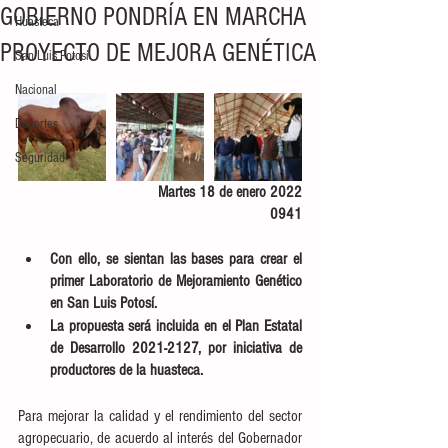
GOBIERNO PONDRÍA EN MARCHA
Huasteca
PROYECTO DE MEJORA GENÉTICA
San Luis Potosí
Nacional
Deportes
Seguridad
Martes 18 de enero 2022
0941
Con ello, se sientan las bases para crear el 
primer Laboratorio de Mejoramiento Genético 
en San Luis Potosí.
La propuesta será incluida en el Plan Estatal 
de Desarrollo 2021-2127, por iniciativa de 
productores de la huasteca. 
Para mejorar la calidad y el rendimiento del sector 
agropecuario, de acuerdo al interés del Gobernador 